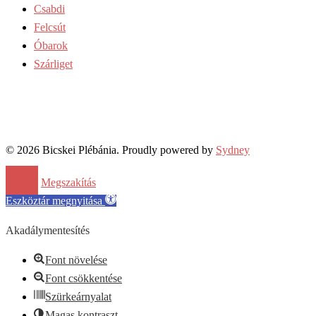
Csabdi
Felcsút
Óbarok
Szárliget
© 2026 Bicskei Plébánia. Proudly powered by
Sydney
Megszakítás
Eszköztár megnyitása
Akadálymentesítés
Font növelése
Font csökkentése
Szürkeárnyalat
Magas kontraszt