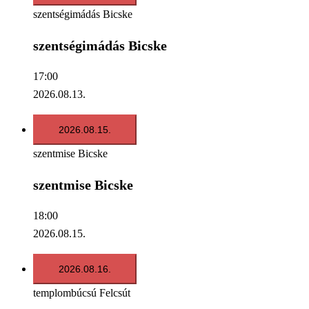
szentségimádás Bicske
szentségimádás Bicske
17:00
2026.08.13.
2026.08.15.
szentmise Bicske
szentmise Bicske
18:00
2026.08.15.
2026.08.16.
templombúcsú Felcsút