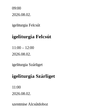
09:00
2026.08.02.
igeliturgia Felcsút
igeliturgia Felcsút
11:00
–
12:00
2026.08.02.
igeliturgia Szárliget
igeliturgia Szárliget
11:00
2026.08.02.
szentmise Alcsútdoboz