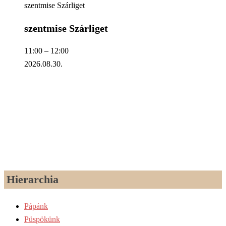
szentmise Szárliget
szentmise Szárliget
11:00
–
12:00
2026.08.30.
Hierarchia
Pápánk
Püspökünk