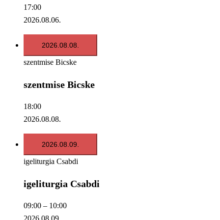
17:00
2026.08.06.
2026.08.08.
szentmise Bicske
szentmise Bicske
18:00
2026.08.08.
2026.08.09.
igeliturgia Csabdi
igeliturgia Csabdi
09:00
–
10:00
2026.08.09.