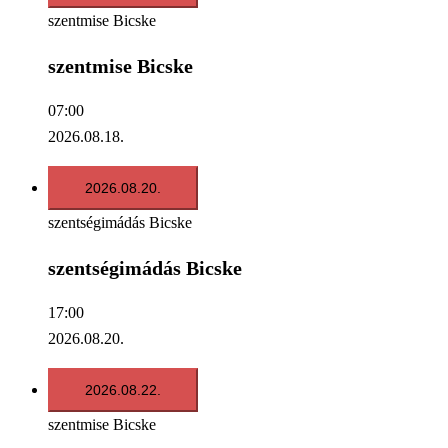
szentmise Bicske
szentmise Bicske
07:00
2026.08.18.
2026.08.20.
szentségimádás Bicske
szentségimádás Bicske
17:00
2026.08.20.
2026.08.22.
szentmise Bicske