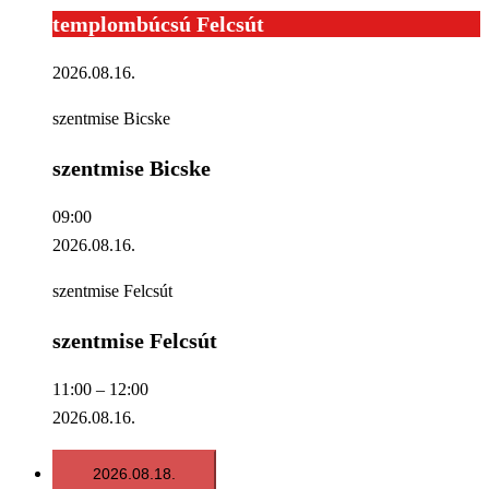
templombúcsú Felcsút
2026.08.16.
szentmise Bicske
szentmise Bicske
09:00
2026.08.16.
szentmise Felcsút
szentmise Felcsút
11:00
–
12:00
2026.08.16.
2026.08.18.